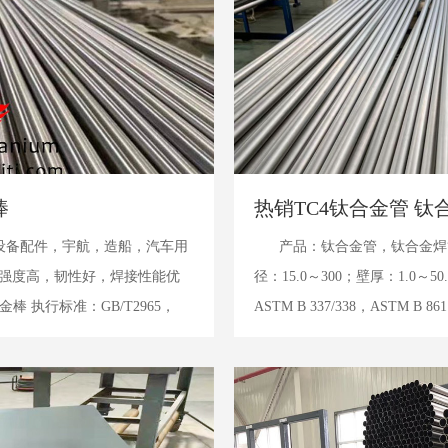
棒
热销TC4钛合金管 钛
采设备配件，宇航，造船，汽车用
产品：钛合金管，钛合金焊管 
强度高，韧性好，焊接性能优
径：15.0～300；壁厚：1.0～50.
棒 执行标准：GB/T2965，
ASTM B 337/338，ASTM B 86
6-350mm* 长度L<(6000...
点：密度小，熔点...