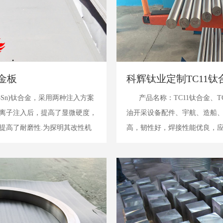
合金板
科辉钛业定制TC11钛合
5Al-2.5Sn)钛合金，采用两种注入方案
产品名称：TC11钛合金、T
离子注入后，提高了显微硬度，
油开采设备配件、宇航、造船
提高了耐磨性.为探明其改性机
高，韧性好，焊接性能优良，应
光电子能谱(XPS)分析，获得
300mm，长度≤6000mm 材质:TC11/B