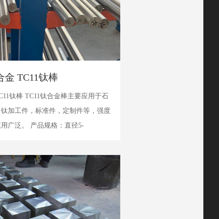
金 TC11钛棒
C11钛棒 TC11钛合金棒主要应用于石
、钛加工件，标准件，定制件等，强度
用广泛。 产品规格：直径5-
T9(Ti-6.5Al-3.5Mo...