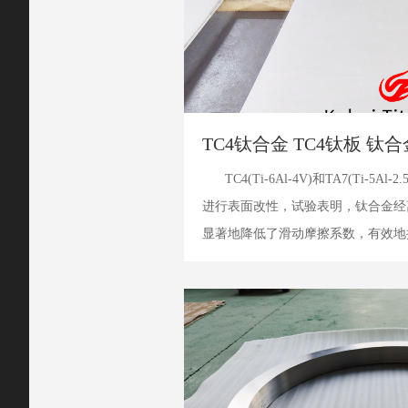
TC4钛合金 TC4钛板 钛
TC4(Ti-6Al-4V)和TA7(Ti-
进行表面改性，试验表明，钛合金经
显著地降低了滑动摩擦系数，有效地
理，对注入与未注入样品进行了X射线
满意的结...