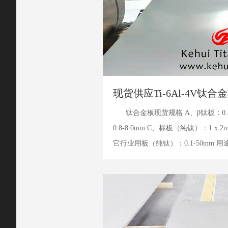
现货供应Ti-6Al-4V钛合
钛合金板现货规格 A、β钛板：0.
0.8-8.0mm C、标板（纯钛）：1 x 
它行业用板（纯钛）：0.1-50mm
天、电子、化工、钟表、眼镜、首饰、.