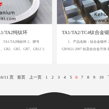
1/TA2纯钛环
TA1/TA2/TC4钛合
TA1/TA2纯钛环 2、牌号
1、产品名称：钛合金锻件 2、
1、GR2、GR5、GR7、GR12 3、
GB∕3621-2007 钛及钛合金方块 牌
6/11 页
首页
上一页
1
2
3
4
5
6
7
8
9
10