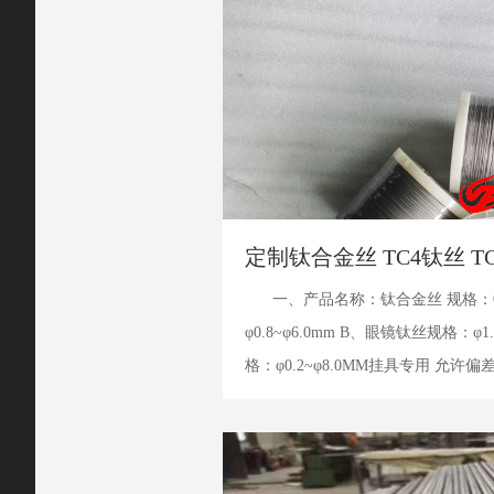
定制钛合金丝 TC4钛丝 T
一、产品名称：钛合金丝 规格：0.
φ0.8~φ6.0mm B、眼镜钛丝规格：φ
格：φ0.2~φ8.0MM挂具专用 允许偏差：-0.