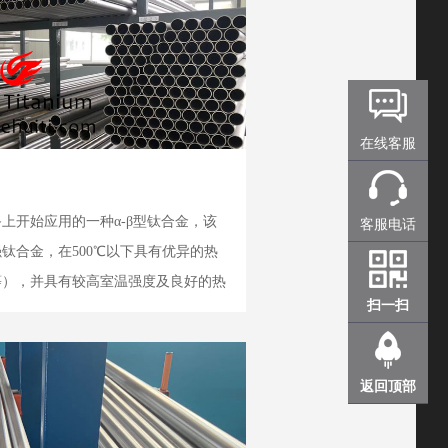
在线客服
备上开始应用的一种α-β型钛合金，该
客服电话
钛合金，在500℃以下具有优异的热
等），并具有较高室温强度及良好的热
扫一扫
空发动机压气机盘、叶片、鼓筒及飞机
返回顶部