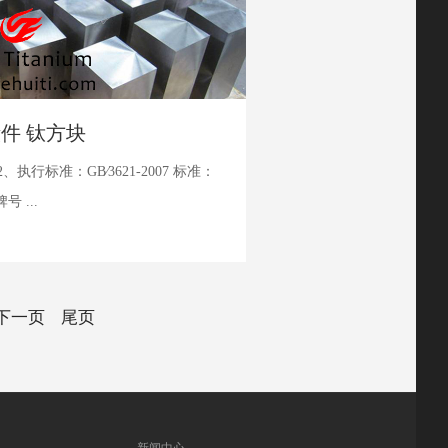
金锻件 钛方块
执行标准：GB∕3621-2007 标准：
号 ...
下一页
尾页