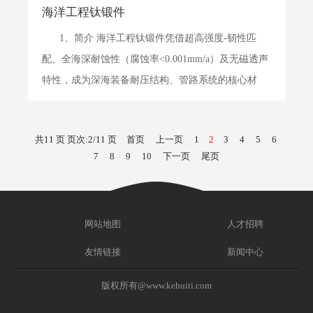
海洋工程钛锻件
1、简介 海洋工程钛锻件凭借超高强度-韧性匹
配、全海深耐蚀性（腐蚀率<0.001mm/a）及无磁透声
特性，成为深海装备耐压结构、管路系统的核心材
料。相较于传统不锈钢，钛锻件可减重30%以上，且
在含硫化物、氯离子的复杂海洋环境中寿命提升5
共11 页 页次:2/11 页
首页
上一页
1
2
3
4
5
6
倍。随着万米级深潜器与海底观测网的发展，钛...
7
8
9
10
下一页
尾页
网站地图
人才招聘
友情链接
新闻中心
版权所有@www.kehuiti.com