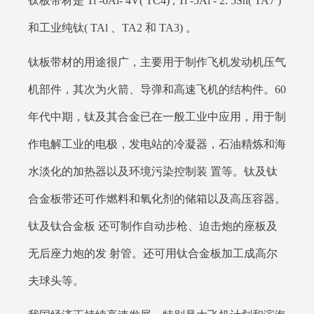
钛板带材是 Ti -6Al- 4V( TC4) , Ti -5Al - 2. 5Sn( TA7 )
和工业纯钛( TAl 、TA2 和 TA3) 。
钛板带材的用途很广，主要用于制作飞机发动机压气
机部件，其次为火箭、导弹和高速飞机的结构件。60
年代中期，钛及其合金已在一般工业中应用，用于制
作电解工业的电极，发电站的冷凝器，石油精炼和海
水淡化的加热器以及环境污染控制装 置等。钛及钛
合金板带还可作燃料和氧化剂的储箱以及高压容器。
钛及钛合金板 还可制作自动步枪、迫击炮的座板及
无后座力炮的发 射管。还可用钛合金板加工成高尔
夫球头等。