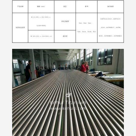
产品名称
规格（mm）
状态
牌 号
执行标准
Ф（3-159）x（0.2-10.0）x
GB/T3624-2010，GB/T3625-
冷轧无缝管
TA1、TA2、TA3、、
L(500-9000)
钛及钛合金管
2010，ASTM B337，ASTM
TA9、TA10、TA18、TC4
B338，ASTM B861，ASTM B862
Ф（45-219）x（5.0-30.0）x L
挤压管