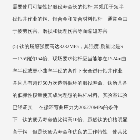
需要使用可靠性好服役寿命长的钻杆.常规用于短半
径钻井作业的钢、铝合金和复合材料钻杆，通常会由
于疲劳伤害、磨损和物理伤害等而缩短寿害；
(5) 钛的屈服强度高达8232MPa，其强度-质量比是S
一135钢的154倍。现场要求钻杆应当能够在1524m曲
率半径或更小曲率半径的条件下安全进行钻井作业，
并且具有超过50万次造斜循环的服役寿命。钛所具备
的低弹性模量使其成为理想的钻杆材料。实验室试验
已经证实， 在循环弯曲应力为206270MPa的条件
下，钛的疲劳寿命值比钢高10倍。虽然钛的价格明显
高于钢，但是长疲劳寿命和优良的工作特性，使其比