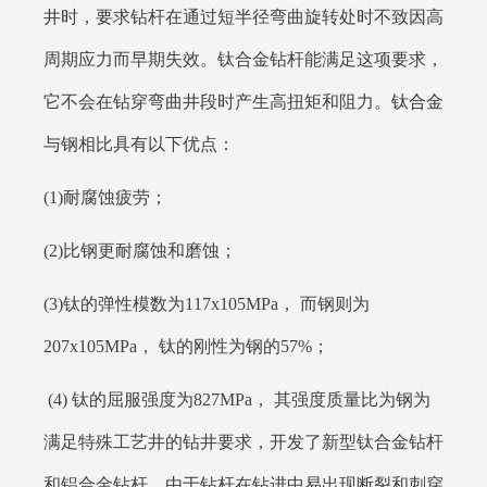
井时，要求钻杆在通过短半径弯曲旋转处时不致因高
周期应力而早期失效。钛合金钻杆能满足这项要求，
它不会在钻穿弯曲井段时产生高扭矩和阻力。
钛合金
与钢相比具有以下优点：
(1)耐腐蚀疲劳；
(2)比钢更耐腐蚀和磨蚀；
(3)钛的弹性模数为117x105MPa， 而钢则为
207x105MPa， 钛的刚性为钢的57%；
(4) 钛的屈服强度为827MPa， 其强度质量比为钢为
满足特殊工艺井的钻井要求，开发了新型钛合金钻杆
和铝合金钻杆。由于钻杆在钻进中易出现断裂和刺穿