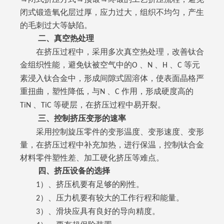
闭式锻造氧化层过厚，应力过大，组织不均匀，产生
的毛刺过大等缺陷。
二、真空热处理
在挤压过程中，采用多次真空热处理，改善钛合
金组织性能，避免钛被空气中的
、
、
、
等元
O
N
H
C
素浸入钛合金中，形成间隙式固溶体，使表面晶格严
重扭曲，塑性降低，与
、
作用，形成硬度高的
N
C
、
等硬层，在挤压过程中易开裂。
TiN
TiC
三、控制挤压变形的速率
采用控制旋压零件的变形温度、变形速度、变形
量，在挤压过程中补充加热，进行保温，控制钛合金
材料零件塑性差、加工硬化挤压等难点。
四、挤压设备的选择
）、挤压机要有足够的刚性。
1
）、压力机要有较大的工作行程和能量。
2
）、滑块应具有良好的导向精度。
3