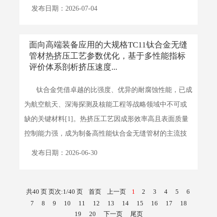
或整...
详细>>
发布日期：2026-07-04
面向高端装备应用的大规格TC11钛合金无缝
管材热挤压工艺参数优化，基于多性能指标
评价体系剖析挤压速度...
钛合金凭借卓越的比强度、优异的耐腐蚀性能，已成
为航空航天、深海探测及核能工程等战略领域中不可或
缺的关键材料[1]。热挤压工艺因成形效率高且表面质量
控制能力强，成为制备高性能钛合金无缝管材的主流技
术。然...
详细>>
发布日期：2026-06-30
共40 页 页次:1/40 页
首页
上一页
1
2
3
4
5
6
7
8
9
10
11
12
13
14
15
16
17
18
19
20
下一页
尾页